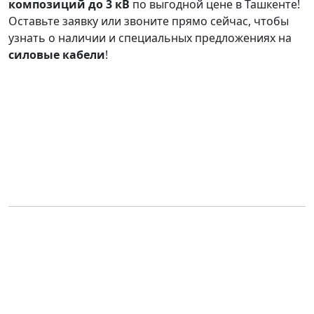
композиций до 3 кВ
по выгодной цене в Ташкенте!
Оставьте заявку или звоните прямо сейчас, чтобы
узнать о наличии и специальных предложениях на
силовые кабели
!
Продукция
О
Калькулятор
Связаться с
нас
нами
г.Ташкент, Яккасарайский район, ул. Абдулла Каххара
2А, офис 4
+998 71 208-80-85
sales@steelchem.uz