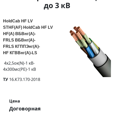
до 3 кВ
HoldCab HF LV
STHF(AF)
HoldCab HF LV
HF(A)
ВБВнг(А)-
FRLS
ВБВнг(А)-
FRLS
КГППЭнг(А)-
HF
КГВВнг(А)-LS
4х2,5ок(N)-1 кВ-
4х300мс(PE)-1 кВ
ТУ
16.К73.170-2018
Цена
Договорная