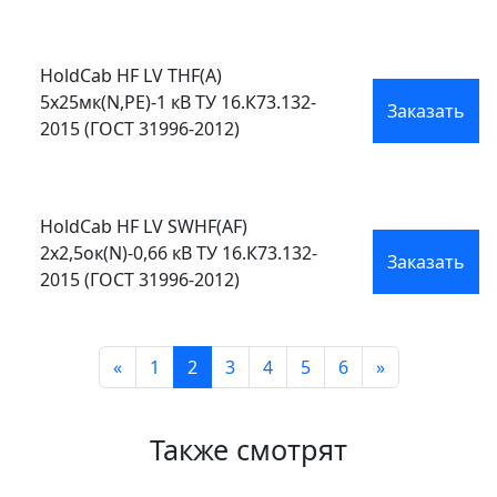
HoldCab HF LV THF(А)
5х25мк(N,PE)-1 кВ ТУ 16.К73.132-
Заказать
2015 (ГОСТ 31996-2012)
HoldCab HF LV SWHF(AF)
2х2,5ок(N)-0,66 кВ ТУ 16.К73.132-
Заказать
2015 (ГОСТ 31996-2012)
«
1
2
3
4
5
6
»
Также смотрят