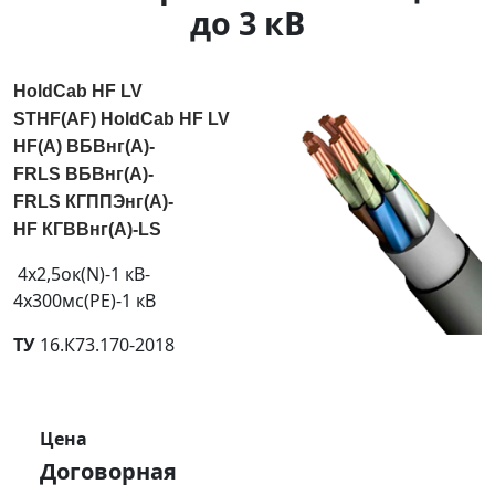
до 3 кВ
HoldCab HF LV
STHF(AF)
HoldCab HF LV
HF(A)
ВБВнг(А)-
FRLS
ВБВнг(А)-
FRLS
КГППЭнг(А)-
HF
КГВВнг(А)-LS
4х2,5ок(N)-1 кВ-
4х300мс(PE)-1 кВ
ТУ
16.К73.170-2018
Цена
Договорная