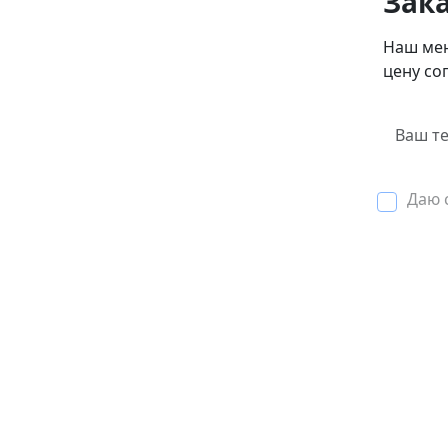
Зака
Наш мен
цену со
Даю 