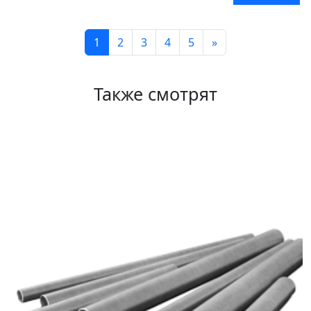
1
2
3
4
5
»
Также смотрят