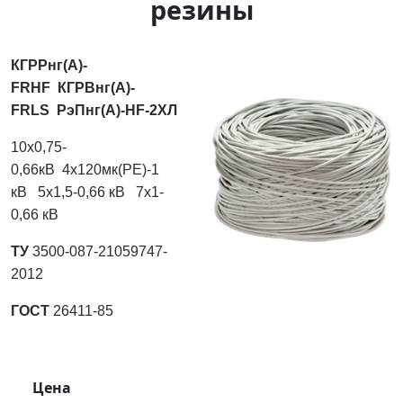
резины
КГРРнг(А)-
FRHF
КГРВнг(А)-
FRLS
РэПнг(А)-HF-2ХЛ
10х0,75-
0,66кВ
4х120мк(PE)-1
кВ
5х1,5-0,66 кВ
7х1-
0,66 кВ
ТУ
3500-087-21059747-
2012
ГОСТ
26411-85
Цена