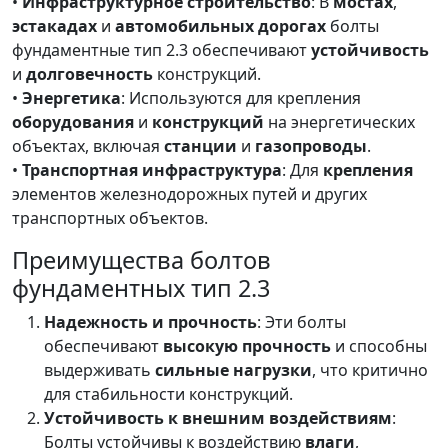
•
Инфраструктурное строительство
: В
мостах
,
эстакадах
и
автомобильных дорогах
болты
фундаментные тип 2.3 обеспечивают
устойчивость
и
долговечность
конструкций.
•
Энергетика
: Используются для крепления
оборудования
и
конструкций
на энергетических
объектах, включая
станции
и
газопроводы
.
•
Транспортная инфраструктура
: Для
крепления
элементов железнодорожных путей и других
транспортных объектов.
Преимущества болтов
фундаментных тип 2.3
Надежность и прочность
: Эти болты
обеспечивают
высокую прочность
и способны
выдерживать
сильные нагрузки
, что критично
для стабильности конструкций.
Устойчивость к внешним воздействиям
:
Болты устойчивы к воздействию
влаги
,