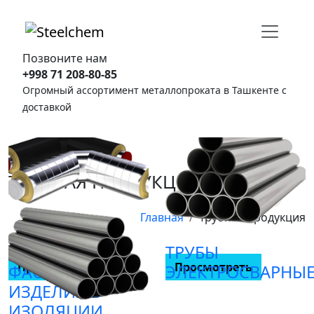
Позвоните нам
+998 71 208-80-85
Огромный ассортимент металлопроката в Ташкенте с
доставкой
ТРУБНАЯ ПРОДУКЦИЯ
Главная
Трубная продукция
ТРУБЫ И
ТРУБЫ
Просмотреть
Просмотреть
ФАСОННЫЕ
ЭЛЕКТРОСВАРНЫ
ИЗДЕЛИЯ В
ИЗОЛЯЦИИ